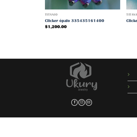
TITANIO
TITAN
Clicker ópalo 335435161400
Clic
$
1,200.00