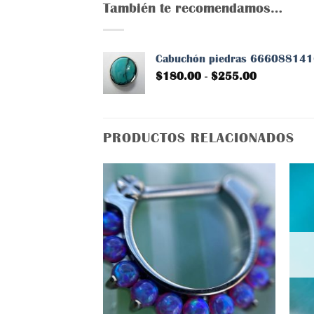
También te recomendamos…
Cabuchón piedras 66608814
Rango
$
180.00
-
$
255.00
de
precios:
desde
$180.00
PRODUCTOS RELACIONADOS
hasta
$255.00
Añadir
a la
lista
de
deseos