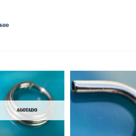
1600
Añadir
Aña
a la
a 
lista
lis
AGOTADO
de
d
deseos
des