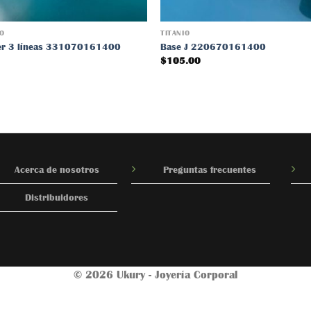
IO
TITANIO
ker 3 líneas 331070161400
Base J 220670161400
$
105.00
Acerca de nosotros
Preguntas frecuentes
Distribuidores
© 2026 Ukury - Joyería Corporal