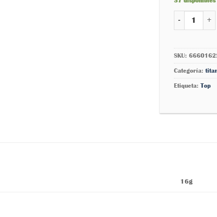
37 disponibles
Luna menguant
SKU:
6660162
Categoría:
tita
Etiqueta:
Top
16g