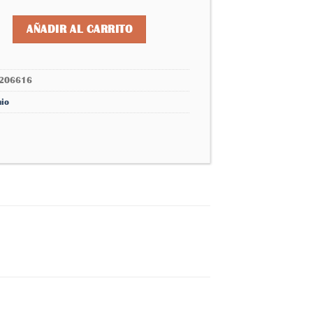
deseos
e relieve cantidad
AÑADIR AL CARRITO
206616
nio