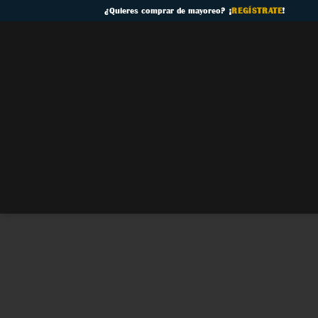
Skip
¿
Quieres comprar de mayoreo
? ¡
REGÍSTRATE
!
to
content