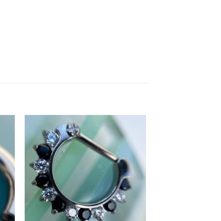
dir
Añadir
la
a la
ta
lista
e
de
eos
deseos