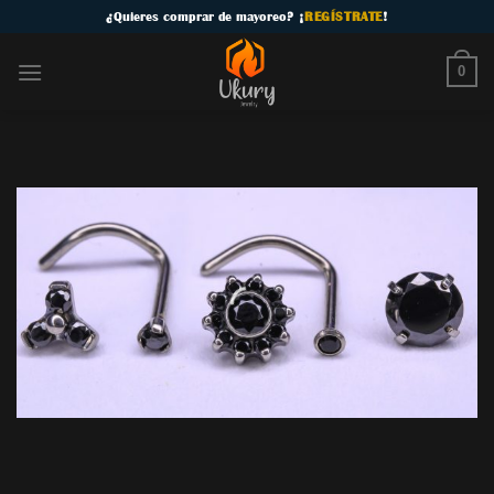
Skip
¿
Quieres comprar de mayoreo
? ¡
REGÍSTRATE
!
to
content
0