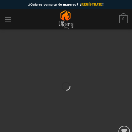
Skip
¿
Quieres comprar de mayoreo
? ¡
REGÍSTRATE
!
to
content
0