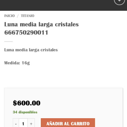
INICIO
/
TITANIO
Añadir
Luna media larga cristales
a la
lista
666750290011
de
deseos
Luna media larga cristales
Medida: 16g
$
600.00
34 disponibles
Luna media larga cristales 666750290011 cantidad
AÑADIR AL CARRITO