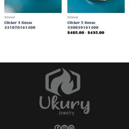
TITANIO
TITANIO
Clicker 3 líneas
Clicker 5 líneas
331070161400
330039161400
Rango
$
405.00
-
$
435.00
de
precios:
desde
$405.00
hasta
$435.00