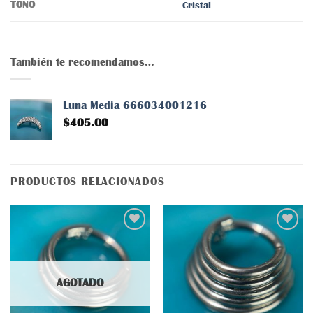
TONO
Cristal
También te recomendamos…
Luna Media 666034001216
$
405.00
PRODUCTOS RELACIONADOS
Añadir
Añadir
a la
a la
AGOTADO
lista
lista
de
de
deseos
deseos