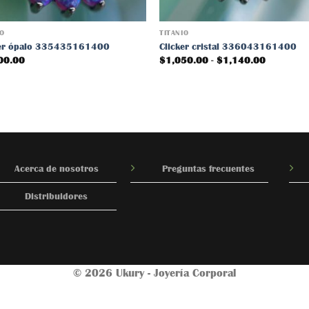
IO
TITANIO
ker ópalo 335435161400
Clicker cristal 336043161400
Rango
00.00
$
1,050.00
-
$
1,140.00
de
precios:
desde
$1,050.0
hasta
$1,140.0
Acerca de nosotros
Preguntas frecuentes
Distribuidores
© 2026 Ukury - Joyería Corporal