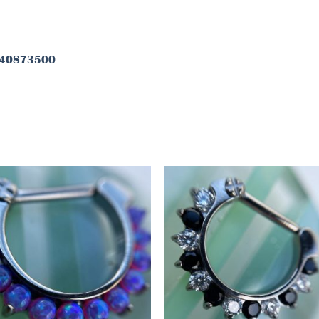
78140873500
Añadir
Aña
a la
a 
lista
lis
de
d
deseos
des