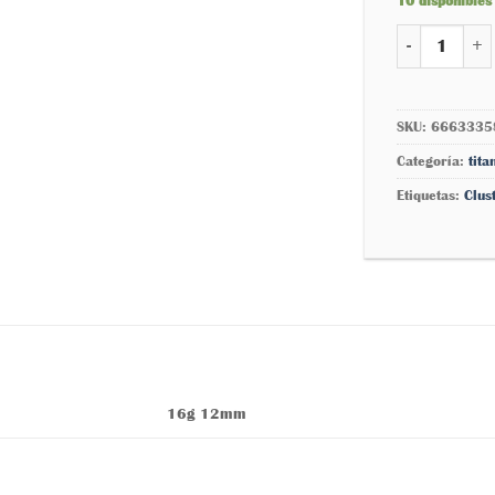
10 disponibles
Luna crecient
SKU:
6663335
Categoría:
tita
Etiquetas:
Clus
16g 12mm