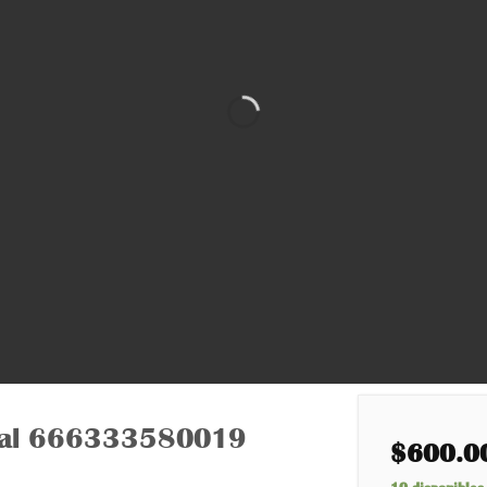
istal 666333580019
$
600.0