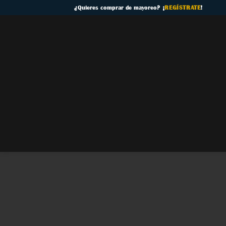
Skip
¿
Quieres comprar de mayoreo
? ¡
REGÍSTRATE
!
to
content