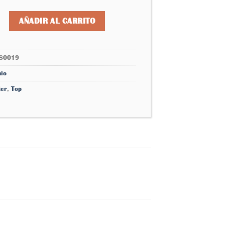
deseos
e gota cristal 666333580019 cantidad
AÑADIR AL CARRITO
80019
nio
ter
,
Top