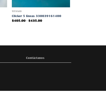
TITANIO
TITANIO
Clicker 5 líneas 330039161400
Clicker 3 líneas 3
Rango
$
405.00
-
$
435.00
de
precios:
desde
0
$405.00
hasta
0
$435.00
Contáctanos