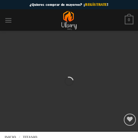
Skip
¿
Quieres comprar de mayoreo
? ¡
REGÍSTRATE
!
to
content
0
INICIO
/
TITANIO