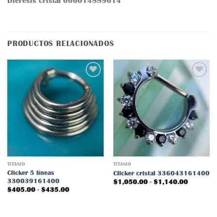
Diéresis cristal 666014889614
PRODUCTOS RELACIONADOS
Añadir
Añadir
a la
a la
lista
lista
de
de
deseos
deseos
TITANIO
TITANIO
Clicker 5 líneas
Clicker cristal 336043161400
330039161400
Rango
$
1,050.00
-
$
1,140.00
de
Rango
$
405.00
-
$
435.00
precios:
de
desde
precios:
$1,050.
desde
hasta
$405.00