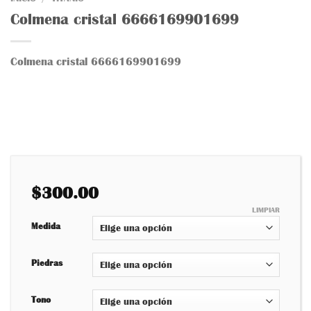
Añadir
Colmena cristal 6666169901699
a la
lista
de
deseos
Colmena cristal 6666169901699
$
300.00
LIMPIAR
Medida
Piedras
Tono