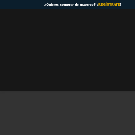
Skip
¿
Quieres comprar de mayoreo
? ¡
REGÍSTRATE
!
to
content