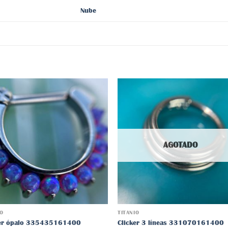
Nube
Añadir
Aña
a la
a 
lista
lis
AGOTADO
de
d
deseos
des
IO
TITANIO
ker ópalo 335435161400
Clicker 3 líneas 331070161400