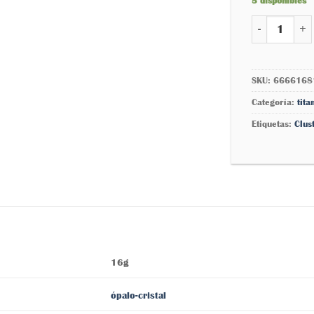
5 disponibles
Cluster cris
SKU:
6666168
Categoría:
tita
Etiquetas:
Clus
16g
ópalo-cristal