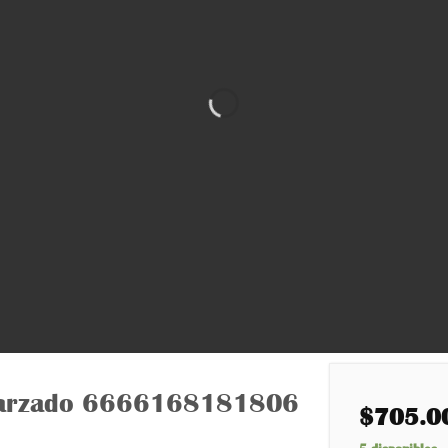
engarzado 6666168181806
$
705.0