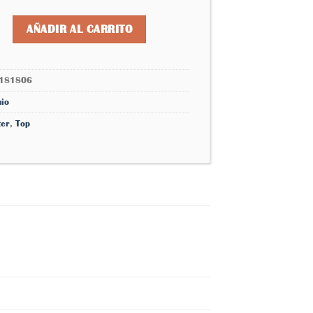
deseos
tal ópalo engarzado 6666168181806 cantidad
AÑADIR AL CARRITO
181806
nio
ter
,
Top