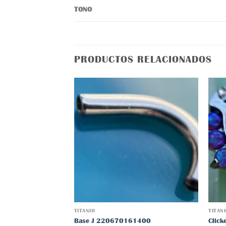
TONO
PRODUCTOS RELACIONADOS
Añadir
a la
lista
de
deseos
TITANIO
TITAN
Base J 220670161400
Clic