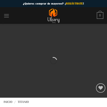
Skip
¿
Quieres comprar de mayoreo
? ¡
REGÍSTRATE
!
to
content
0
INICIO
/
TITANIO
Añadir