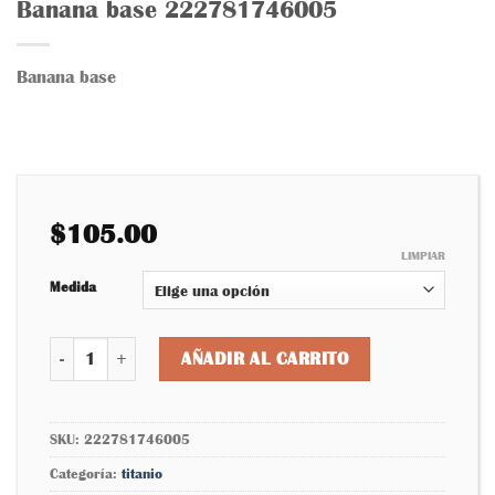
Banana base 222781746005
a la
lista
de
deseos
Banana base
$
105.00
LIMPIAR
Medida
Banana base 222781746005 cantidad
AÑADIR AL CARRITO
SKU:
222781746005
Categoría:
titanio