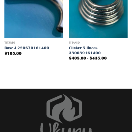
Añadir
Añadir
a la
a la
lista
lista
de
de
deseos
deseos
TITANIO
TITANIO
Clicker 5 líneas
Base J 220670161400
330039161400
$
105.00
Rango
$
405.00
-
$
435.00
de
precios:
desde
$405.00
hasta
$435.00