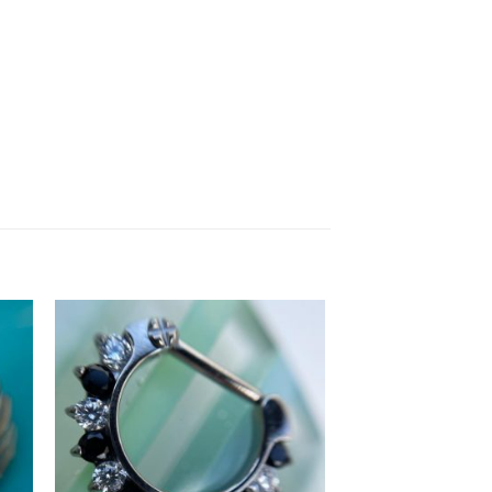
dir
Añadir
la
a la
ta
lista
e
de
eos
deseos