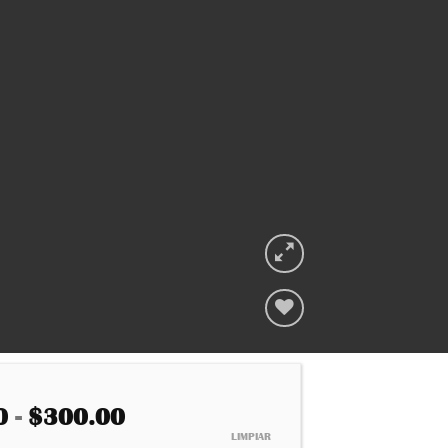
Añadir
a la
Rango
0
-
$
300.00
lista
de
de
LIMPIAR