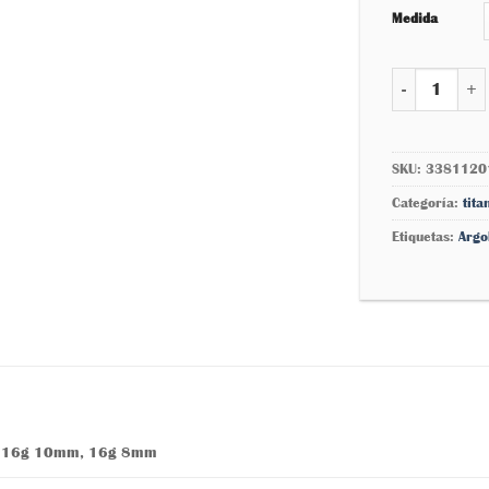
Medida
Argolla línea
SKU:
3381120
Categoría:
tita
Etiquetas:
Argo
16g 10mm, 16g 8mm