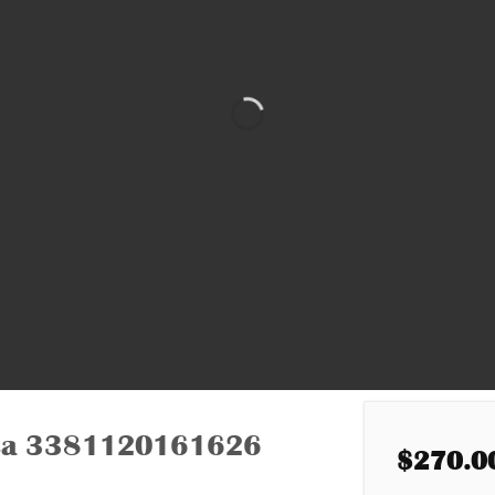
 lisa 3381120161626
$
270.0