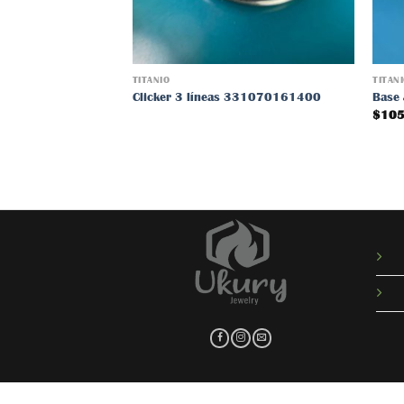
TITANIO
TITAN
Clicker 3 líneas 331070161400
Base
$
105