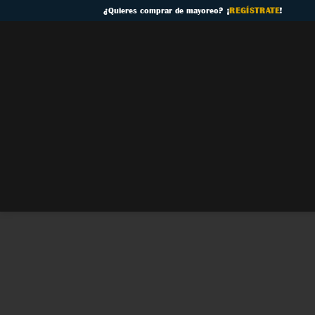
Skip
¿
Quieres comprar de mayoreo
? ¡
REGÍSTRATE
!
to
content