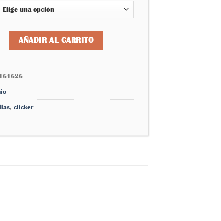
deseos
precios:
desde
$270.00
 triángulo lisa 3381120161626 cantidad
AÑADIR AL CARRITO
hasta
$300.00
161626
nio
llas
,
clicker