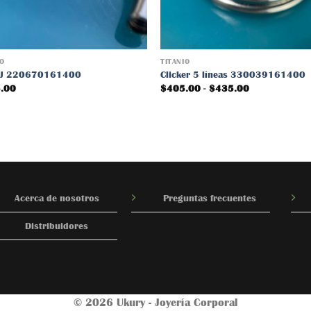
IO
TITANIO
 J 220670161400
Clicker 5 líneas 330039161400
Rango
.00
$
405.00
-
$
435.00
de
precios:
desde
$405.00
hasta
$435.00
Acerca de nosotros
Preguntas frecuentes
Distribuidores
© 2026 Ukury - Joyería Corporal