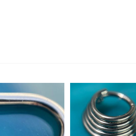
Añadir
Aña
a la
a 
lista
lis
de
d
deseos
des