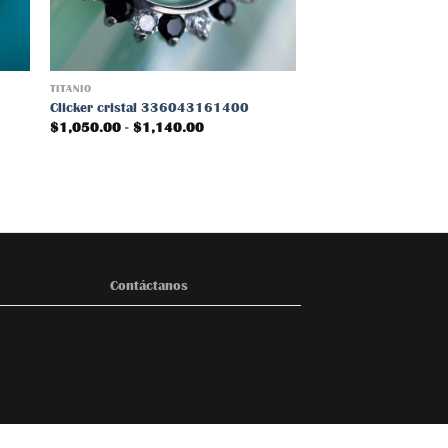
TITANIO
TITANIO
Clicker cristal 336043161400
Circular con esfer
Rango
$
1,050.00
-
$
1,140.00
$
165.00
de
precios:
desde
$1,050.00
hasta
$1,140.00
Contáctanos