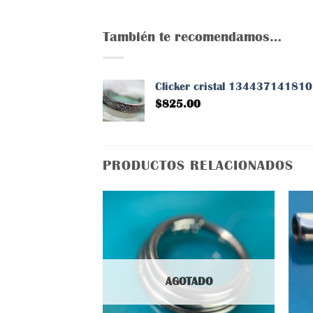
También te recomendamos…
Clicker cristal 134437141810
$
825.00
PRODUCTOS RELACIONADOS
Añadir
a la
lista
AGOTADO
de
deseos