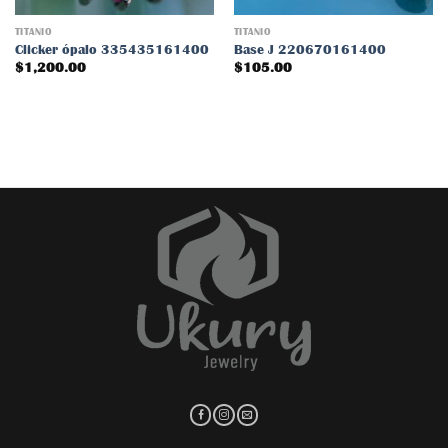
TITANIO
TITANIO
Clicker ópalo 335435161400
Base J 220670161400
$
1,200.00
$
105.00