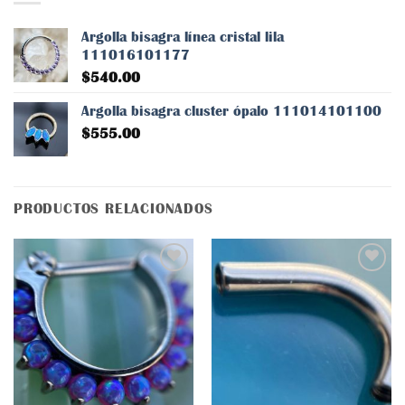
Argolla bisagra línea cristal lila
111016101177
$
540.00
Argolla bisagra cluster ópalo 111014101100
$
555.00
PRODUCTOS RELACIONADOS
Añadir
Añadir
a la
a la
lista
lista
de
de
deseos
deseos