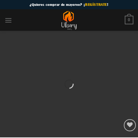
Skip
¿
Quieres comprar de mayoreo
? ¡
REGÍSTRATE
!
to
content
0