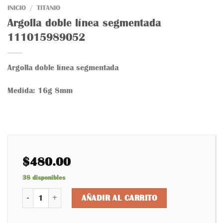
INICIO
/
TITANIO
Añadir
Argolla doble línea segmentada
a la
lista
111015989052
de
deseos
Argolla doble línea segmentada
Medida: 16g 8mm
$
480.00
38 disponibles
Argolla doble línea segmentada 111015989052 cantidad
AÑADIR AL CARRITO