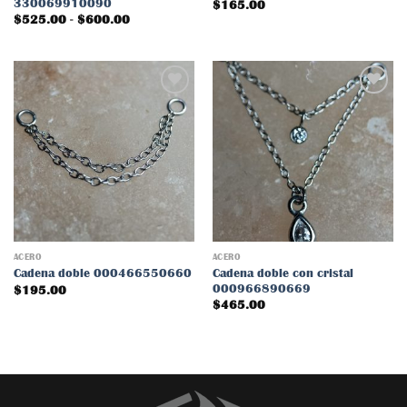
330069910090
$
165.00
Rango
$
525.00
-
$
600.00
de
precios:
desde
$525.00
hasta
$600.00
Añadir
Añadir
a la
a la
lista
lista
de
de
deseos
deseos
ACERO
ACERO
Cadena doble con cristal
Cadena doble 000466550660
000966890669
$
195.00
$
465.00