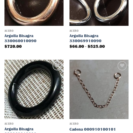
lista
lista
de
de
deseos
deseos
ACERO
ACERO
Argolla Bisagra
Argolla Bisagra
330060010090
330069910090
Rango
$
720.00
$
66.00
-
$
525.00
de
precios:
desde
$66.00
hasta
$525.00
Añadir
Añadir
a la
a la
lista
lista
de
de
deseos
deseos
ACERO
ACERO
Argolla Bisagra
Cadena 000910100101