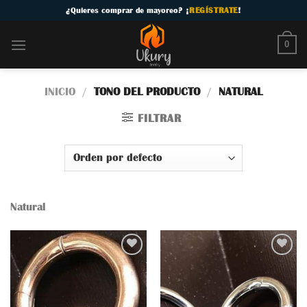
Skip
¿
Quieres comprar de mayoreo
? ¡
REGÍSTRATE
!
to
content
0
INICIO
/
TONO DEL PRODUCTO
/
NATURAL
FILTRAR
Natural
Añadir
Añadir
a la
a la