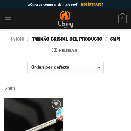
Skip
¿
Quieres comprar de mayoreo
? ¡
REGÍSTRATE
!
to
content
0
INICIO
/
TAMAÑO CRISTAL DEL PRODUCTO
/
5MM
FILTRAR
5mm
Añadir
a la