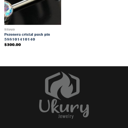
lista
de
deseos
TITANIO
Pezonera cristal push pin
588101410140
$
300.00