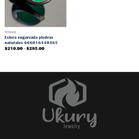
lista
de
deseos
TITANIO
Esfera engarzada piedras
naturales 666016440365
Rango
$
210.00
-
$
285.00
de
precios:
desde
$210.00
hasta
$285.00