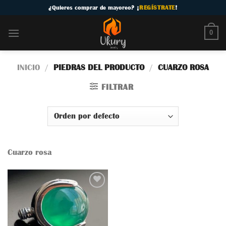
Skip
¿
Quieres comprar de mayoreo
? ¡
REGÍSTRATE
!
to
content
0
INICIO
/
PIEDRAS DEL PRODUCTO
/
CUARZO ROSA
FILTRAR
Cuarzo rosa
Añadir
a la