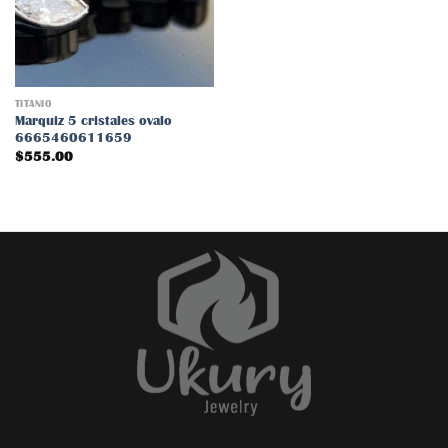
lista
de
deseos
TITANIO
Marquiz 5 cristales ovalo
6665460611659
$
555.00