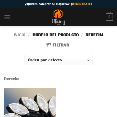
Skip
¿
Quieres comprar de mayoreo
? ¡
REGÍSTRATE
!
to
content
0
INICIO
/
MODELO DEL PRODUCTO
/
DERECHA
FILTRAR
Derecha
Añadir
a la