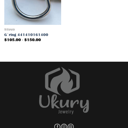
lista
de
deseos
TITANIO
G´ring 441410161400
Rango
$
105.00
-
$
150.00
de
precios:
desde
$105.00
hasta
$150.00