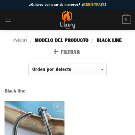
Skip
¿
Quieres comprar de mayoreo
? ¡
REGÍSTRATE
!
to
content
0
INICIO
/
MODELO DEL PRODUCTO
/
BLACK LINE
FILTRAR
Black line
Añadir
a la